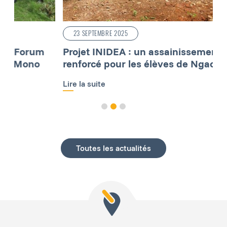
23 SEPTEMBRE 2025
Projet INIDEA : un assainissement scolaire
D
renforcé pour les élèves de Ngaoundal
p
V
Lire la suite
L
Toutes les actualités