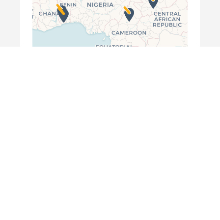
©
OpenStreetMap
contributors ©
CARTO
Tous nos projets